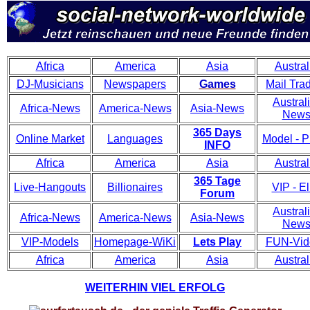
Africa
America
Asia
Austral
DJ-Musicians
Newspapers
Games
Mail Tra
Austral
Africa-News
America-News
Asia-News
New
365 Days
Online Market
Languages
Model - P
INFO
Africa
America
Asia
Austral
365 Tage
Live-Hangouts
Billionaires
VIP - El
Forum
Austral
Africa-News
America-News
Asia-News
New
VIP-Models
Homepage-WiKi
Lets Play
FUN-Vid
Africa
America
Asia
Austral
WEITERHIN VIEL ERFOLG